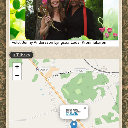
Foto: Jenny Andersson Lyngsaa Lads: Kronmakaren
< Tillbaka
+
−
×
Tjärby kyrka
Tjärby - Laholm
Details