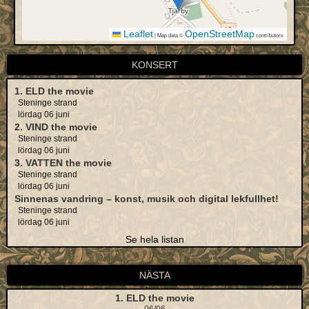
Leaflet
OpenStreetMap
|
Map data ©
contributors
KONSERT
1. ELD the movie
Steninge strand
lördag 06 juni
2. VIND the movie
Steninge strand
lördag 06 juni
3. VATTEN the movie
Steninge strand
lördag 06 juni
Sinnenas vandring – konst, musik och digital lekfullhet!
Steninge strand
lördag 06 juni
Se hela listan
NÄSTA
1. ELD the movie
06/06